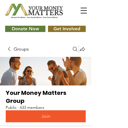
Donate Now
Get Involved
Groups
Your Money Matters
Group
Public
·
633 members
Join