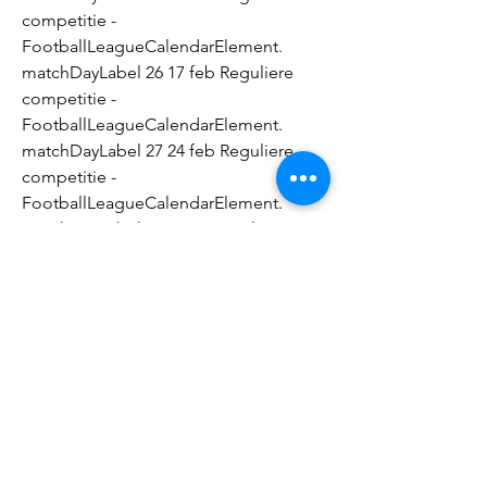
competitie - 
FootballLeagueCalendarElement. 
matchDayLabel 26 17 feb Reguliere 
competitie - 
FootballLeagueCalendarElement. 
matchDayLabel 27 24 feb Reguliere 
competitie - 
FootballLeagueCalendarElement. 
matchDayLabel 28 2 mrt Reguliere 
competitie - 
FootballLeagueCalendarElement. 
matchDayLabel 29 9 mrt Reguliere 
competitie - 
FootballLeagueCalendarElement.
be kijk live play smallradio: - tv: - 
hockeyBelgië - SpanjeEK hockey 
mannensite/app:20:30sporza. be volg 